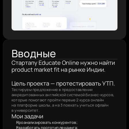
Вводные
Стартапу Educate Online нужно найти 
product market fit на рынке Индии.
Цель проекта — протестировать УТП.
Тестируем предложение в предоставлении 
аккредитованных английской системой бизнес-курсов, 
которые помогают пройти первые 2 курса онлайн 
на платформе школы, а на 3 поехать учиться офлайн 
в университет.
Мои задачи
Проанализировать конкурентов;
Разработать прототип лендинга;