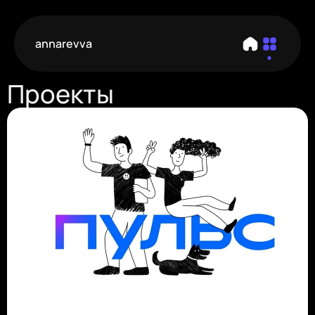
annarevva
Проекты